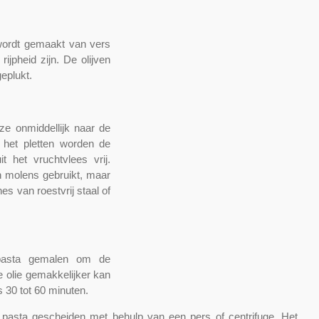
g wordt gemaakt van vers
ijpheid zijn. De olijven
eplukt.
 ze onmiddellijk naar de
het pletten worden de
 het vruchtvlees vrij.
en molens gebruikt, maar
 van roestvrij staal of
npasta gemalen om de
 olie gemakkelijker kan
 30 tot 60 minuten.
e pasta gescheiden met behulp van een pers of centrifuge. Het