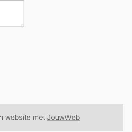
n website met
JouwWeb