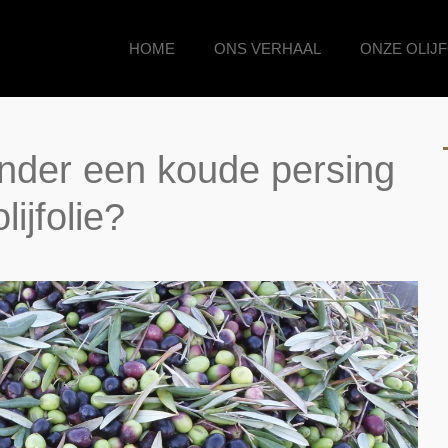
HOME
ONS VERHAAL
ONZE OLIJF
nder een koude persing
ijfolie?