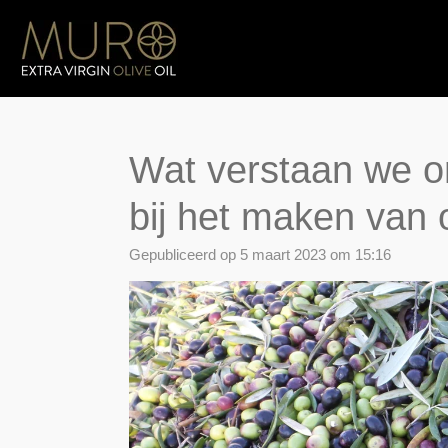
Ga
direct
naar
de
hoofdinhoud
Wat verstaan we o
bij het maken van ol
Gepubliceerd op 5 maart 2023 om 15:16