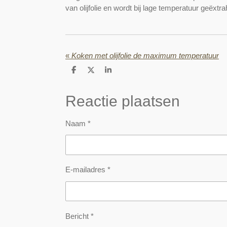
van olijfolie en wordt bij lage temperatuur geëxtr
«
Koken met olijfolie de maximum temperatuur
D
D
S
e
e
h
l
e
a
e
l
r
Reactie plaatsen
n
e
Naam *
E-mailadres *
Bericht *